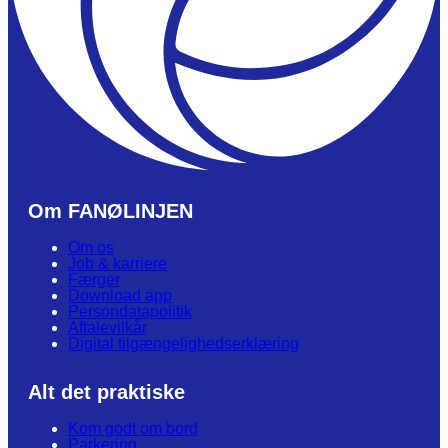
Om FANØLINJEN
Om os
Job & karriere
Færger
Download app
Persondatapolitik
Aftalevilkår
Digital tilgængelighedserklæring
Alt det praktiske
Kom godt om bord
Parkering