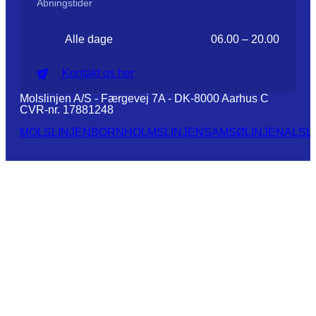
Åbningstider
Alle dage
06.00 – 20.00
Kontakt os her
Molslinjen A/S - Færgevej 7A - DK-8000 Aarhus C
CVR-nr. 17881248
MOLSLINJEN
BORNHOLMSLINJEN
SAMSØLINJEN
ALSL