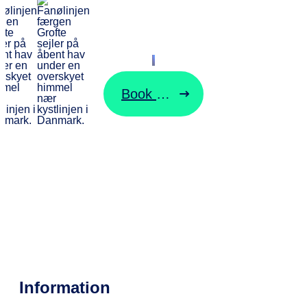
Start din rejse
her
Book billet
Ændre billet
Hvor er færgen nu?
Information