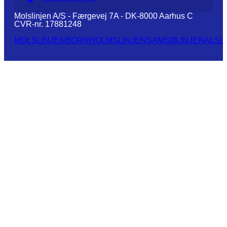
Molslinjen A/S - Færgevej 7A - DK-8000 Aarhus C
CVR-nr. 17881248
MOLSLINJEN
BORNHOLMSLINJEN
SAMSØLINJEN
ALSL