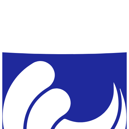
som maksimalt må være 6
pendlere på hver afgang. Anskaffes
måneder gammel.
ny bil, afhentes ny ø-mærkat på
Esbjerg Havn i driftscenteret.
Dokumentation kræves ved
afhentning af ø-mærkater i form af
kopi af bopælsattest fra Fanø
Kommune og kopi af
registreringsattest.
FANØLINJEN Bizz Erhverv
gælder
overførsel af en bil, længde indtil 6
meter eller over 6 meter, totalvægt
maks. 3.500 kg, inkl. fører. Bil skal
være indregistreret i CVR/SE
nummer udelukkende til
godstransport eller godstransport
kombineret privat/erhverv. Biler på
hvide plader kan ikke benytte denne