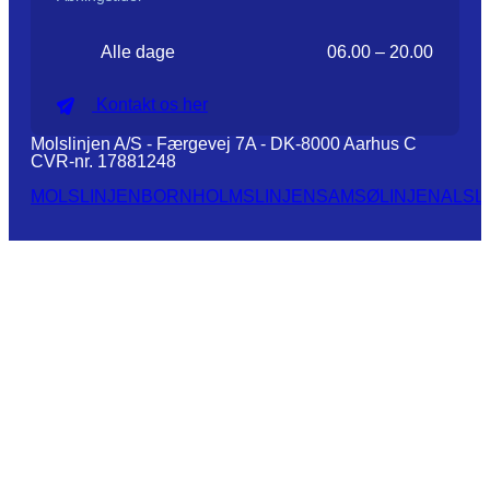
Alle dage
06.00 – 20.00
Kontakt os her
Molslinjen A/S - Færgevej 7A - DK-8000 Aarhus C
CVR-nr. 17881248
MOLSLINJEN
BORNHOLMSLINJEN
SAMSØLINJEN
ALSL