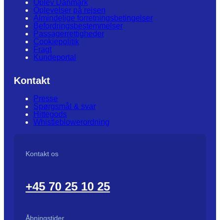
Oplev Danmark
Oplevelser på rejsen
Almindelige forretningsbetingelser
Befordringsbestemmelser
Passagerrettigheder
Cookiepolitik
Fragt
Kundeportal
Kontakt
Presse
Spørgsmål & svar
Hittegods
Whistleblowerordning
Kontakt os
+45 70 25 10 25
Åbningstider