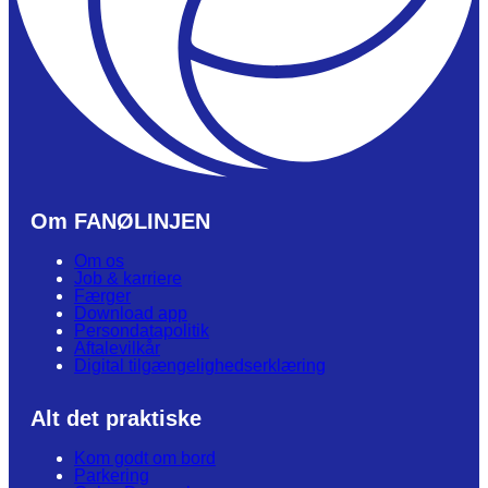
Om FANØLINJEN
Om os
Job & karriere
Færger
Download app
Persondatapolitik
Aftalevilkår
Digital tilgængelighedserklæring
Alt det praktiske
Kom godt om bord
Parkering