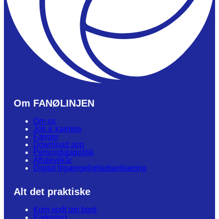
Om FANØLINJEN
Om os
Job & karriere
Færger
Download app
Persondatapolitik
Aftalevilkår
Digital tilgængelighedserklæring
Alt det praktiske
Kom godt om bord
Parkering