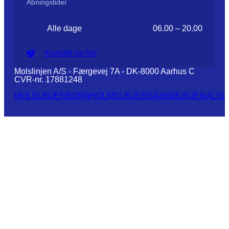
Åbningstider
Alle dage
06.00 – 20.00
Kontakt os her
Molslinjen A/S - Færgevej 7A - DK-8000 Aarhus C
CVR-nr. 17881248
MOLSLINJEN
BORNHOLMSLINJEN
SAMSØLINJEN
ALSL