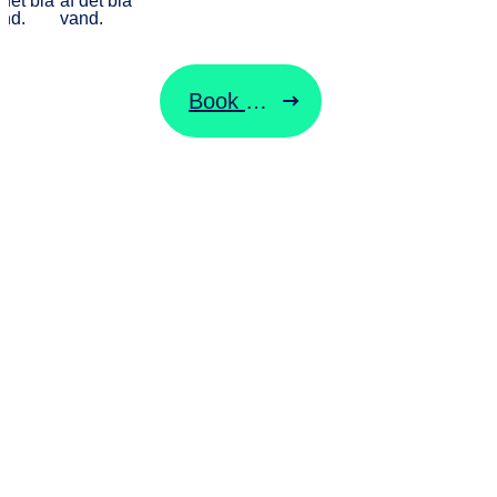
Book din næste tur til Fanø
Besøg VisitVadehavskysten